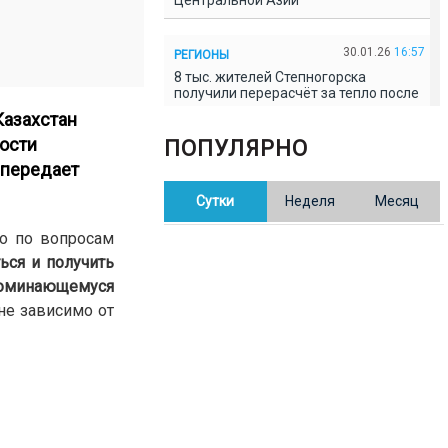
Центральной Азии
30.01.26
16:57
РЕГИОНЫ
8 тыс. жителей Степногорска
получили перерасчёт за тепло после
проверки прокуратуры
Казахстан
ости
ПОПУЛЯРНО
30.01.26
16:35
ОБЩЕСТВО
, передает
В Казахстане готовят новую
Сутки
Неделя
Месяц
редакцию Конституции: меняется
84% текста
ко по вопросам
ься и получить
30.01.26
16:13
ОБЩЕСТВО
поминающемуся
Прокуроры в Павлодарской области
не зависимо от
выявили хищения и незаконное
использование спортобъектов
30.01.26
15:31
РЕГИОНЫ
Учительница из Актобе продавала
баллы ЕНТ по 7 тыс. тенге за балл