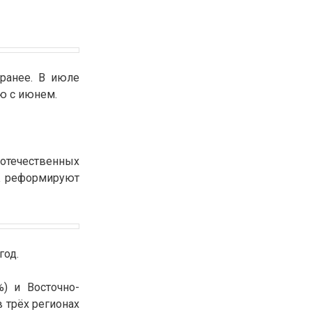
30.01.26
15:11
РЕГИОНЫ
Бектенов посетил Павлодарскую
область и проверил энергетическую
инфраструктуру региона
ранее. В июле
ию с июнем.
Все новости
 отечественных
РК реформируют
год.
) и Восточно-
в трёх регионах