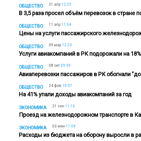
21 апр
12:23
ОБЩЕСТВО
В 3,5 раза просел объём перевозок в стране
11 апр
11:54
ОБЩЕСТВО
Цены на услуги пассажирского железнодорож
09 мар
12:23
ОБЩЕСТВО
Услуги авиакомпаний в РК подорожали на 18%
08 окт
09:39
ОБЩЕСТВО
Авиаперевозки пассажиров в РК обогнали "д
24 фев
10:07
ОБЩЕСТВО
На 41% упали доходы авиакомпаний за год
21 сен
11:16
ЭКОНОМИКА
Проезд на железнодорожном транспорте в К
03 июн
11:09
ЭКОНОМИКА
Расходы из бюджета на оборону выросли в р