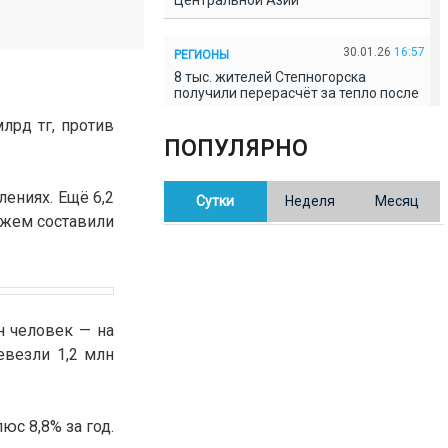
Центральной Азии
30.01.26
16:57
РЕГИОНЫ
8 тыс. жителей Степногорска
получили перерасчёт за тепло после
проверки прокуратуры
лрд тг, против
ПОПУЛЯРНО
30.01.26
16:35
ОБЩЕСТВО
В Казахстане готовят новую
лениях. Ещё 6,2
Сутки
Неделя
Месяц
редакцию Конституции: меняется
84% текста
ажем составили
30.01.26
16:13
ОБЩЕСТВО
Прокуроры в Павлодарской области
выявили хищения и незаконное
использование спортобъектов
н человек — на
евезли 1,2 млн
30.01.26
15:31
РЕГИОНЫ
Учительница из Актобе продавала
баллы ЕНТ по 7 тыс. тенге за балл
с 8,8% за год.