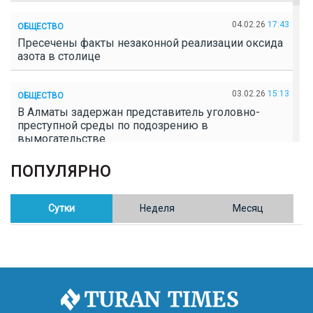
04.02.26
17:43
ОБЩЕСТВО
Пресечены факты незаконной реализации оксида
азота в столице
03.02.26
15:13
ОБЩЕСТВО
В Алматы задержан представитель уголовно-
преступной среды по подозрению в
вымогательстве
ПОПУЛЯРНО
02.02.26
16:41
ОБЩЕСТВО
Полицейские пресекли незаконное выращивание
конопли в Таразе
Сутки
Неделя
Месяц
30.01.26
17:30
ОБЩЕСТВО
Казахстан возглавил Договор о зоне, свободной от
ядерного оружия в Центральной Азии