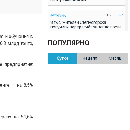
Центральной Азии
30.01.26
16:57
РЕГИОНЫ
8 тыс. жителей Степногорска
получили перерасчёт за тепло после
проверки прокуратуры
я и обучения в
ПОПУЛЯРНО
0,3 млрд тенге,
30.01.26
16:35
ОБЩЕСТВО
В Казахстане готовят новую
Сутки
Неделя
Месяц
редакцию Конституции: меняется
84% текста
е предприятия:
30.01.26
16:13
ОБЩЕСТВО
енге — на 8,5%
Прокуроры в Павлодарской области
выявили хищения и незаконное
использование спортобъектов
30.01.26
15:31
РЕГИОНЫ
сразу на 51,6%
Учительница из Актобе продавала
баллы ЕНТ по 7 тыс. тенге за балл