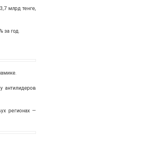
3,7 млрд тенге,
30.01.26
15:11
РЕГИОНЫ
Бектенов посетил Павлодарскую
область и проверил энергетическую
инфраструктуру региона
 за год.
Все новости
намике.
ку антилидеров
вух регионах —