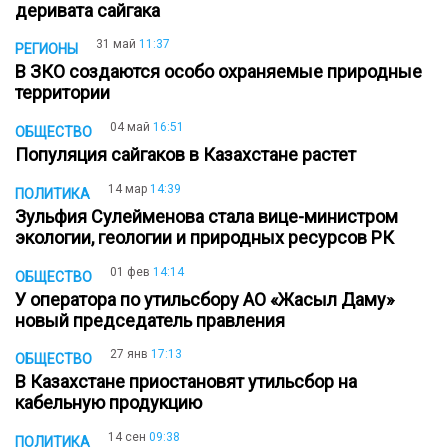
деривата сайгака
31 май
11:37
РЕГИОНЫ
В ЗКО создаются особо охраняемые природные
территории
04 май
16:51
ОБЩЕСТВО
Популяция сайгаков в Казахстане растет
14 мар
14:39
ПОЛИТИКА
Зульфия Сулейменова стала вице-министром
экологии, геологии и природных ресурсов РК
01 фев
14:14
ОБЩЕСТВО
У оператора по утильсбору АО «Жасыл Даму»
новый председатель правления
27 янв
17:13
ОБЩЕСТВО
В Казахстане приостановят утильсбор на
кабельную продукцию
14 сен
09:38
ПОЛИТИКА