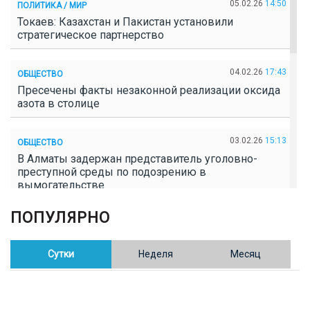
05.02.26
14:50
ПОЛИТИКА / МИР
Токаев: Казахстан и Пакистан установили
стратегическое партнерство
04.02.26
17:43
ОБЩЕСТВО
Пресечены факты незаконной реализации оксида
азота в столице
03.02.26
15:13
ОБЩЕСТВО
В Алматы задержан представитель уголовно-
преступной среды по подозрению в
вымогательстве
ПОПУЛЯРНО
02.02.26
16:41
ОБЩЕСТВО
Полицейские пресекли незаконное выращивание
конопли в Таразе
Сутки
Неделя
Месяц
30.01.26
17:30
ОБЩЕСТВО
Казахстан возглавил Договор о зоне, свободной от