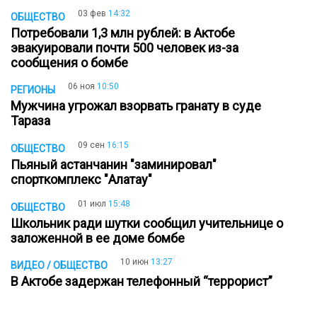
03 фев
14:32
ОБЩЕСТВО
Потребовали 1,3 млн рублей: в Актобе
эвакуировали почти 500 человек из-за
сообщения о бомбе
06 ноя
10:50
РЕГИОНЫ
Мужчина угрожал взорвать гранату в суде
Тараза
09 сен
16:15
ОБЩЕСТВО
Пьяный астанчанин "заминировал"
спорткомплекс "Алатау"
01 июл
15:48
ОБЩЕСТВО
Школьник ради шутки сообщил учительнице о
заложенной в ее доме бомбе
10 июн
13:27
ВИДЕО / ОБЩЕСТВО
В Актобе задержан телефонный “террорист”