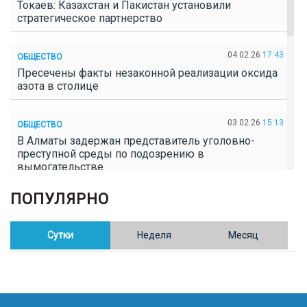
Токаев: Казахстан и Пакистан установили
стратегическое партнерство
04.02.26
17:43
ОБЩЕСТВО
Пресечены факты незаконной реализации оксида
азота в столице
03.02.26
15:13
ОБЩЕСТВО
В Алматы задержан представитель уголовно-
преступной среды по подозрению в
вымогательстве
ПОПУЛЯРНО
02.02.26
16:41
ОБЩЕСТВО
Полицейские пресекли незаконное выращивание
конопли в Таразе
Сутки
Неделя
Месяц
30.01.26
17:30
ОБЩЕСТВО
Казахстан возглавил Договор о зоне, свободной от
ядерного оружия в Центральной Азии