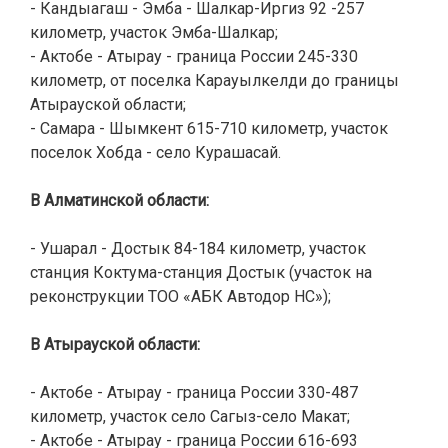
- Кандыагаш - Эмба - Шалкар-Иргиз 92 -257
километр, участок Эмба-Шалкар;
- Актобе - Атырау - граница России 245-330
километр, от поселка Карауылкелди до границы
Атырауской области;
- Самара - Шымкент 615-710 километр, участок
поселок Хобда - село Курашасай.
В Алматинской области:
- Ушарал - Достык 84-184 километр, участок
станция Коктума-станция Достык (участок на
реконструкции ТОО «АБК Автодор НС»);
В Атырауской области:
- Актобе - Атырау - граница России 330-487
километр, участок село Сагыз-село Макат;
- Актобе - Атырау - граница России 616-693