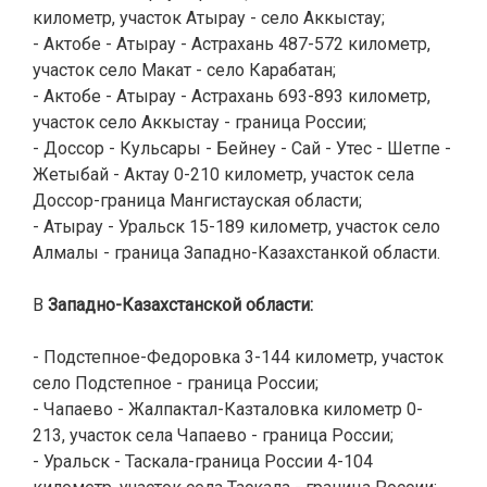
километр, участок Атырау - село Аккыстау;
- Актобе - Атырау - Астрахань 487-572 километр,
участок село Макат - село Карабатан;
- Актобе - Атырау - Астрахань 693-893 километр,
участок село Аккыстау - граница России;
- Доссор - Кульсары - Бейнеу - Сай - Утес - Шетпе -
Жетыбай - Актау 0-210 километр, участок села
Доссор-граница Мангистауская области;
- Атырау - Уральск 15-189 километр, участок село
Алмалы - граница Западно-Казахстанкой области.
В
Западно-Казахстанской области:
- Подстепное-Федоровка 3-144 километр, участок
село Подстепное - граница России;
- Чапаево - Жалпактал-Казталовка километр 0-
213, участок села Чапаево - граница России;
- Уральск - Таскала-граница России 4-104