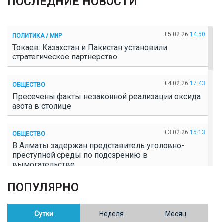
ПОСЛЕДНИЕ НОВОСТИ
05.02.26
14:50
ПОЛИТИКА / МИР
Токаев: Казахстан и Пакистан установили
стратегическое партнерство
04.02.26
17:43
ОБЩЕСТВО
Пресечены факты незаконной реализации оксида
азота в столице
03.02.26
15:13
ОБЩЕСТВО
В Алматы задержан представитель уголовно-
преступной среды по подозрению в
вымогательстве
ПОПУЛЯРНО
02.02.26
16:41
ОБЩЕСТВО
Полицейские пресекли незаконное выращивание
конопли в Таразе
Сутки
Неделя
Месяц