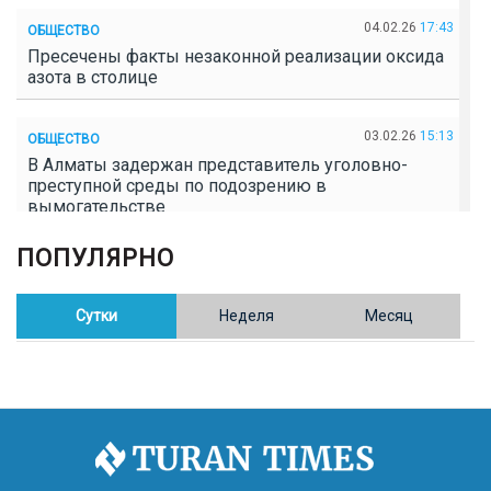
04.02.26
17:43
ОБЩЕСТВО
Пресечены факты незаконной реализации оксида
азота в столице
03.02.26
15:13
ОБЩЕСТВО
В Алматы задержан представитель уголовно-
преступной среды по подозрению в
вымогательстве
ПОПУЛЯРНО
02.02.26
16:41
ОБЩЕСТВО
Полицейские пресекли незаконное выращивание
конопли в Таразе
Сутки
Неделя
Месяц
30.01.26
17:30
ОБЩЕСТВО
Казахстан возглавил Договор о зоне, свободной от
ядерного оружия в Центральной Азии
30.01.26
16:57
РЕГИОНЫ