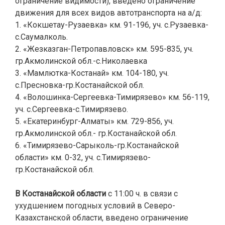
ограничение видимости), введено ограничение
движения для всех видов автотранспорта на а/д:
1. «Кокшетау-Рузаевка» км. 91-196, уч. с.Рузаевка-
с.Саумалколь.
2. «Жезказган-Петропавловск» км. 595-835, уч.
гр.Акмолинской обл.-с.Николаевка
3. «Мамлютка-Костанай» км. 104-180, уч.
с.Пресновка-гр.Костанайской обл.
4. «Волошинка-Сергеевка-Тимирязево» км. 56-119,
уч. с.Сергеевка-с.Тимирязево.
5. «Екатеринбург-Алматы» км. 729-856, уч.
гр.Акмолинской обл.- гр.Костанайской обл.
6. «Тимирязево-Сарыколь-гр.Костанайской
области» км. 0-32, уч. с.Тимирязево-
гр.Костанайской обл.
.
В Костанайской области
с 11:00 ч. в связи с
ухудшением погодных условий в Северо-
Казахстанской области, введено ограничение