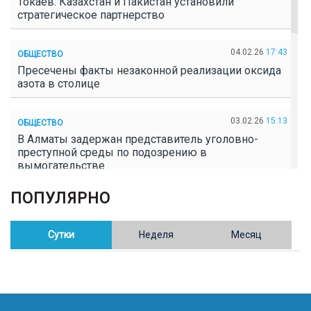
Токаев: Казахстан и Пакистан установили
стратегическое партнерство
04.02.26
17:43
ОБЩЕСТВО
Пресечены факты незаконной реализации оксида
азота в столице
03.02.26
15:13
ОБЩЕСТВО
В Алматы задержан представитель уголовно-
преступной среды по подозрению в
вымогательстве
ПОПУЛЯРНО
02.02.26
16:41
ОБЩЕСТВО
Полицейские пресекли незаконное выращивание
конопли в Таразе
Сутки
Неделя
Месяц
30.01.26
17:30
ОБЩЕСТВО
Казахстан возглавил Договор о зоне, свободной от
ядерного оружия в Центральной Азии