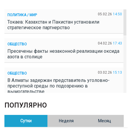
05.02.26
14:50
ПОЛИТИКА / МИР
Токаев: Казахстан и Пакистан установили
стратегическое партнерство
04.02.26
17:43
ОБЩЕСТВО
Пресечены факты незаконной реализации оксида
азота в столице
03.02.26
15:13
ОБЩЕСТВО
В Алматы задержан представитель уголовно-
преступной среды по подозрению в
вымогательстве
ПОПУЛЯРНО
02.02.26
16:41
ОБЩЕСТВО
Полицейские пресекли незаконное выращивание
конопли в Таразе
Сутки
Неделя
Месяц