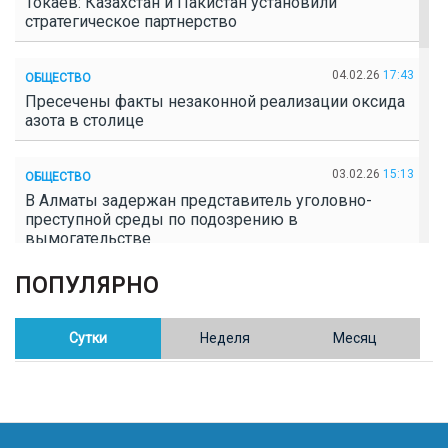
Токаев: Казахстан и Пакистан установили
стратегическое партнерство
04.02.26
17:43
ОБЩЕСТВО
Пресечены факты незаконной реализации оксида
азота в столице
03.02.26
15:13
ОБЩЕСТВО
В Алматы задержан представитель уголовно-
преступной среды по подозрению в
вымогательстве
ПОПУЛЯРНО
02.02.26
16:41
ОБЩЕСТВО
Полицейские пресекли незаконное выращивание
конопли в Таразе
Сутки
Неделя
Месяц
30.01.26
17:30
ОБЩЕСТВО
Казахстан возглавил Договор о зоне, свободной от
ядерного оружия в Центральной Азии