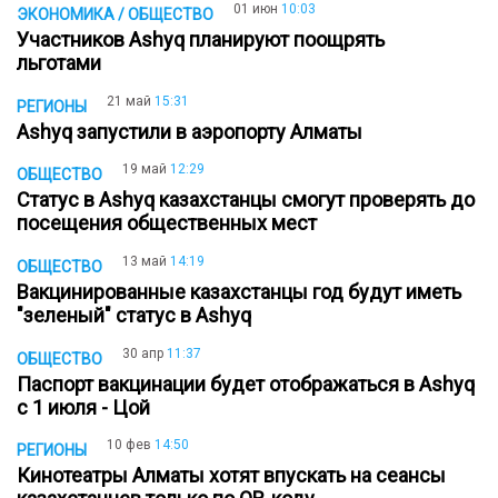
01 июн
10:03
ЭКОНОМИКА / ОБЩЕСТВО
Участников Ashyq планируют поощрять
льготами
21 май
15:31
РЕГИОНЫ
Ashyq запустили в аэропорту Алматы
19 май
12:29
ОБЩЕСТВО
Статус в Ashyq казахстанцы смогут проверять до
посещения общественных мест
13 май
14:19
ОБЩЕСТВО
Вакцинированные казахстанцы год будут иметь
"зеленый" статус в Ashyq
30 апр
11:37
ОБЩЕСТВО
Паспорт вакцинации будет отображаться в Ashyq
с 1 июля - Цой
10 фев
14:50
РЕГИОНЫ
Кинотеатры Алматы хотят впускать на сеансы