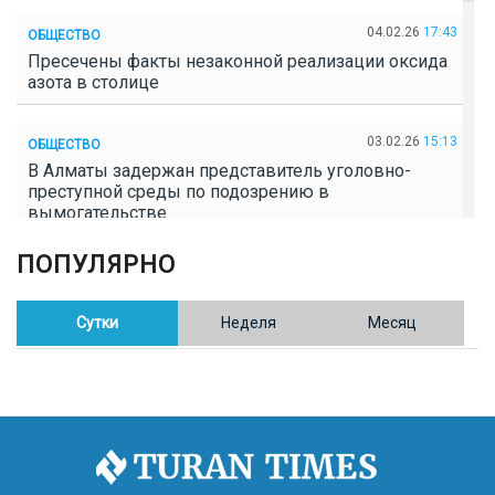
04.02.26
17:43
ОБЩЕСТВО
Пресечены факты незаконной реализации оксида
азота в столице
03.02.26
15:13
ОБЩЕСТВО
В Алматы задержан представитель уголовно-
преступной среды по подозрению в
вымогательстве
ПОПУЛЯРНО
02.02.26
16:41
ОБЩЕСТВО
Полицейские пресекли незаконное выращивание
конопли в Таразе
Сутки
Неделя
Месяц
30.01.26
17:30
ОБЩЕСТВО
Казахстан возглавил Договор о зоне, свободной от
ядерного оружия в Центральной Азии
30.01.26
16:57
РЕГИОНЫ