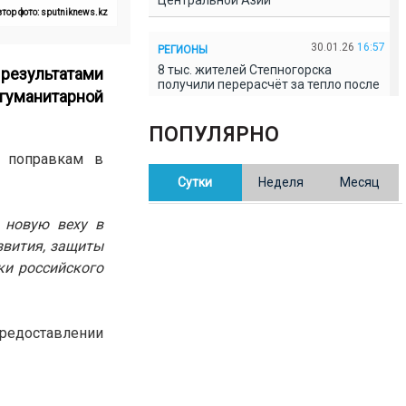
Центральной Азии
тор фото: sputniknews.kz
30.01.26
16:57
РЕГИОНЫ
8 тыс. жителей Степногорска
 результатами
получили перерасчёт за тепло после
гуманитарной
проверки прокуратуры
ПОПУЛЯРНО
30.01.26
16:35
ОБЩЕСТВО
о поправкам в
В Казахстане готовят новую
Сутки
Неделя
Месяц
редакцию Конституции: меняется
84% текста
 новую веху в
звития, защиты
30.01.26
16:13
ОБЩЕСТВО
ки российского
Прокуроры в Павлодарской области
выявили хищения и незаконное
использование спортобъектов
едоставлении
30.01.26
15:31
РЕГИОНЫ
Учительница из Актобе продавала
баллы ЕНТ по 7 тыс. тенге за балл