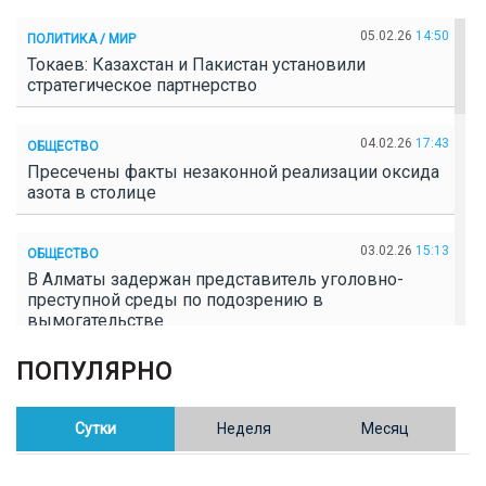
05.02.26
14:50
ПОЛИТИКА / МИР
Токаев: Казахстан и Пакистан установили
стратегическое партнерство
04.02.26
17:43
ОБЩЕСТВО
Пресечены факты незаконной реализации оксида
азота в столице
03.02.26
15:13
ОБЩЕСТВО
В Алматы задержан представитель уголовно-
преступной среды по подозрению в
вымогательстве
ПОПУЛЯРНО
02.02.26
16:41
ОБЩЕСТВО
Полицейские пресекли незаконное выращивание
конопли в Таразе
Сутки
Неделя
Месяц