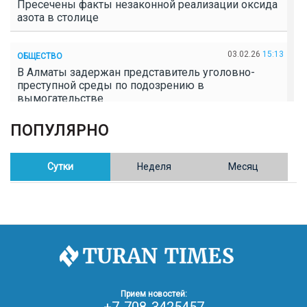
Пресечены факты незаконной реализации оксида
азота в столице
03.02.26
15:13
ОБЩЕСТВО
В Алматы задержан представитель уголовно-
преступной среды по подозрению в
вымогательстве
ПОПУЛЯРНО
02.02.26
16:41
ОБЩЕСТВО
Полицейские пресекли незаконное выращивание
конопли в Таразе
Сутки
Неделя
Месяц
30.01.26
17:30
ОБЩЕСТВО
Казахстан возглавил Договор о зоне, свободной от
ядерного оружия в Центральной Азии
30.01.26
16:57
РЕГИОНЫ
8 тыс. жителей Степногорска получили перерасчёт
Прием новостей:
за тепло после проверки прокуратуры