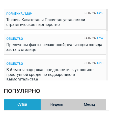
05.02.26
14:50
ПОЛИТИКА / МИР
Токаев: Казахстан и Пакистан установили
стратегическое партнерство
04.02.26
17:43
ОБЩЕСТВО
Пресечены факты незаконной реализации оксида
азота в столице
03.02.26
15:13
ОБЩЕСТВО
В Алматы задержан представитель уголовно-
преступной среды по подозрению в
вымогательстве
ПОПУЛЯРНО
02.02.26
16:41
ОБЩЕСТВО
Полицейские пресекли незаконное выращивание
конопли в Таразе
Сутки
Неделя
Месяц