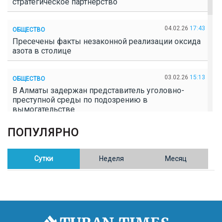
стратегическое партнерство
04.02.26
17:43
ОБЩЕСТВО
Пресечены факты незаконной реализации оксида
азота в столице
03.02.26
15:13
ОБЩЕСТВО
В Алматы задержан представитель уголовно-
преступной среды по подозрению в
вымогательстве
ПОПУЛЯРНО
02.02.26
16:41
ОБЩЕСТВО
Полицейские пресекли незаконное выращивание
конопли в Таразе
Сутки
Неделя
Месяц
30.01.26
17:30
ОБЩЕСТВО
Казахстан возглавил Договор о зоне, свободной от
ядерного оружия в Центральной Азии