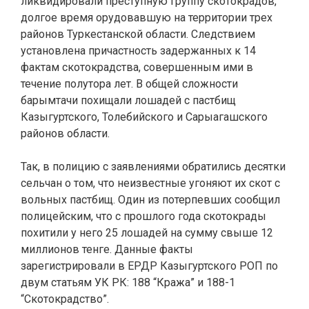
ликвидировали преступную группу скотокрадов,
долгое время орудовавшую на территории трех
районов Туркестанской области. Следствием
установлена причастность задержанных к 14
фактам скотокрадства, совершенным ими в
течение полутора лет. В общей сложности
барымтачи похищали лошадей с пастбищ
Казыгуртского, Толебийского и Сарыагашского
районов области.
Так, в полицию с заявлениями обратились десятки
сельчан о том, что неизвестные угоняют их скот с
вольных пастбищ. Один из потерпевших сообщил
полицейским, что с прошлого года скотокрады
похитили у него 25 лошадей на сумму свыше 12
миллионов тенге. Данные факты
зарегистрировали в ЕРДР Казыгуртского РОП по
двум статьям УК РК: 188 “Кража” и 188-1
“Скотокрадство”.