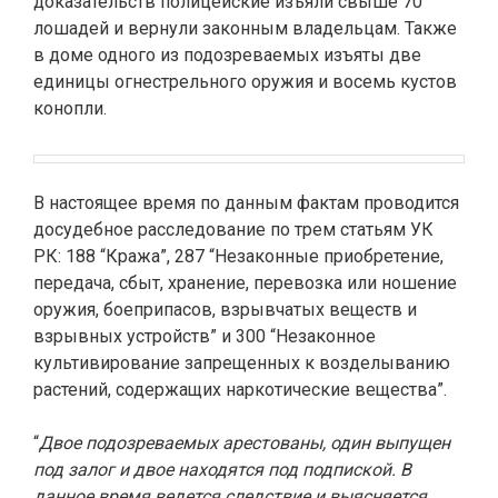
доказательств полицейские изъяли свыше 70
лошадей и вернули законным владельцам. Также
в доме одного из подозреваемых изъяты две
единицы огнестрельного оружия и восемь кустов
конопли.
В настоящее время по данным фактам проводится
досудебное расследование по трем статьям УК
РК: 188 “Кража”, 287 “Незаконные приобретение,
передача, сбыт, хранение, перевозка или ношение
оружия, боеприпасов, взрывчатых веществ и
взрывных устройств” и 300 “Незаконное
культивирование запрещенных к возделыванию
растений, содержащих наркотические вещества”.
“
Двое подозреваемых арестованы, один выпущен
под залог и двое находятся под подпиской. В
данное время ведется следствие и выясняется