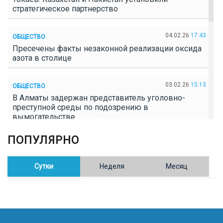
стратегическое партнерство
04.02.26
17:43
ОБЩЕСТВО
Пресечены факты незаконной реализации оксида
азота в столице
03.02.26
15:13
ОБЩЕСТВО
В Алматы задержан представитель уголовно-
преступной среды по подозрению в
вымогательстве
ПОПУЛЯРНО
02.02.26
16:41
ОБЩЕСТВО
Полицейские пресекли незаконное выращивание
конопли в Таразе
Сутки
Неделя
Месяц
30.01.26
17:30
ОБЩЕСТВО
Казахстан возглавил Договор о зоне, свободной от
ядерного оружия в Центральной Азии