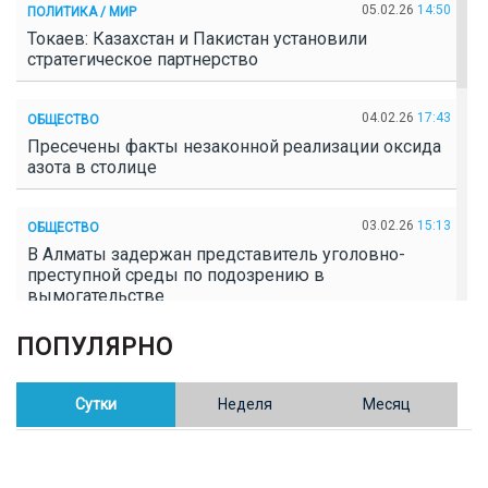
05.02.26
14:50
ПОЛИТИКА / МИР
Токаев: Казахстан и Пакистан установили
стратегическое партнерство
04.02.26
17:43
ОБЩЕСТВО
Пресечены факты незаконной реализации оксида
азота в столице
03.02.26
15:13
ОБЩЕСТВО
В Алматы задержан представитель уголовно-
преступной среды по подозрению в
вымогательстве
ПОПУЛЯРНО
02.02.26
16:41
ОБЩЕСТВО
Полицейские пресекли незаконное выращивание
конопли в Таразе
Сутки
Неделя
Месяц
30.01.26
17:30
ОБЩЕСТВО