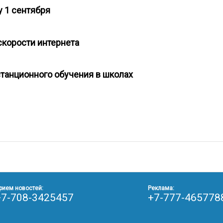
лу 1 сентября
 скорости интернета
станционного обучения в школах
рием новостей:
Реклама:
+7-708-3425457
+7-777-465778