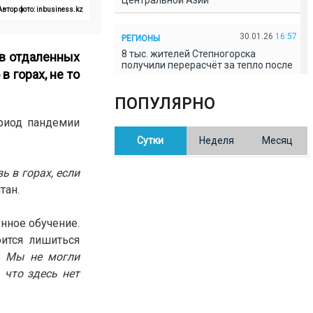
Центральной Азии
Автор фото: inbusiness.kz
30.01.26
16:57
РЕГИОНЫ
8 тыс. жителей Степногорска
 в отдаленных
получили перерасчёт за тепло после
в горах, не то
проверки прокуратуры
ПОПУЛЯРНО
30.01.26
16:35
ОБЩЕСТВО
ериод пандемии
В Казахстане готовят новую
Сутки
Неделя
Месяц
редакцию Конституции: меняется
84% текста
ь в горах, если
тан.
30.01.26
16:13
ОБЩЕСТВО
Прокуроры в Павлодарской области
выявили хищения и незаконное
нное обучение.
использование спортобъектов
оится лишиться
. Мы не могли
30.01.26
15:31
РЕГИОНЫ
 что здесь нет
Учительница из Актобе продавала
баллы ЕНТ по 7 тыс. тенге за балл