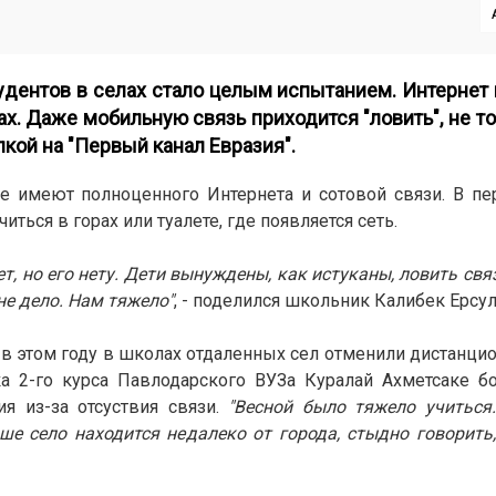
удентов в селах стало целым испытанием. Интернет
х. Даже мобильную связь приходится "ловить", не то 
лкой на
"Первый канал Евразия"
.
е имеют полноценного Интернета и сотовой связи. В п
ься в горах или туалете, где появляется сеть.
, но его нету. Дети вынуждены, как истуканы, ловить связ
не дело. Нам тяжело"
, - поделился школьник Калибек Ерсул
 в этом году в школах отдаленных сел отменили дистанцио
ка 2-го курса Павлодарского ВУЗа Куралай Ахметсаке б
ия из-за отсуствия связи.
"Весной было тяжело учиться
е село находится недалеко от города, стыдно говорить,