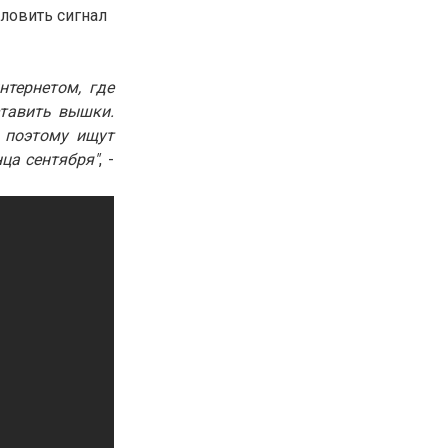
ловить сигнал
30.01.26
15:11
РЕГИОНЫ
Бектенов посетил Павлодарскую
область и проверил энергетическую
инфраструктуру региона
тернетом, где
ставить вышки.
 поэтому ищут
Все новости
ца сентября"
, -