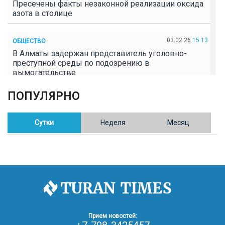
Пресечены факты незаконной реализации оксида
азота в столице
03.02.26
15:13
ОБЩЕСТВО
В Алматы задержан представитель уголовно-
преступной среды по подозрению в
вымогательстве
ПОПУЛЯРНО
02.02.26
16:41
ОБЩЕСТВО
Полицейские пресекли незаконное выращивание
конопли в Таразе
Сутки
Неделя
Месяц
30.01.26
17:30
ОБЩЕСТВО
Казахстан возглавил Договор о зоне, свободной от
ядерного оружия в Центральной Азии
30.01.26
16:57
РЕГИОНЫ
8 тыс. жителей Степногорска получили перерасчёт
Прием новостей:
за тепло после проверки прокуратуры