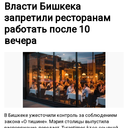
Власти Бишкека
запретили ресторанам
работать после 10
вечера
В Бишкеке ужесточили контроль за соблюдением
закона «О тишине». Мэрия столицы выпустила
распоряжение, передает
Turantimes.kz
со ссылкой