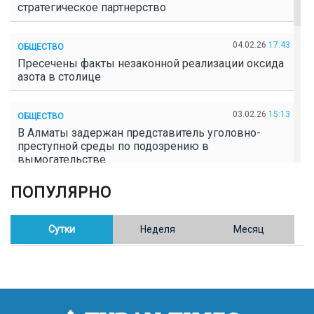
стратегическое партнерство
04.02.26
17:43
ОБЩЕСТВО
Пресечены факты незаконной реализации оксида
азота в столице
03.02.26
15:13
ОБЩЕСТВО
В Алматы задержан представитель уголовно-
преступной среды по подозрению в
вымогательстве
ПОПУЛЯРНО
02.02.26
16:41
ОБЩЕСТВО
Полицейские пресекли незаконное выращивание
конопли в Таразе
Сутки
Неделя
Месяц
30.01.26
17:30
ОБЩЕСТВО
Казахстан возглавил Договор о зоне, свободной от
ядерного оружия в Центральной Азии