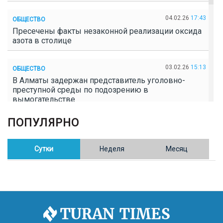
04.02.26
17:43
ОБЩЕСТВО
Пресечены факты незаконной реализации оксида
азота в столице
03.02.26
15:13
ОБЩЕСТВО
В Алматы задержан представитель уголовно-
преступной среды по подозрению в
вымогательстве
ПОПУЛЯРНО
02.02.26
16:41
ОБЩЕСТВО
Полицейские пресекли незаконное выращивание
конопли в Таразе
Сутки
Неделя
Месяц
30.01.26
17:30
ОБЩЕСТВО
Казахстан возглавил Договор о зоне, свободной от
ядерного оружия в Центральной Азии