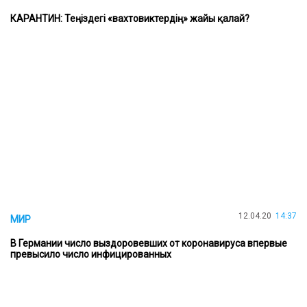
КАРАНТИН: Теңіздегі «вахтовиктердің» жайы қалай?
12.04.20
14:37
МИР
В Германии число выздоровевших от коронавируса впервые
превысило число инфицированных