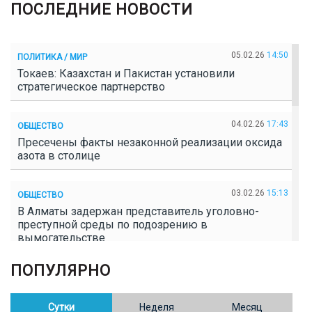
ПОСЛЕДНИЕ НОВОСТИ
05.02.26
14:50
ПОЛИТИКА / МИР
Токаев: Казахстан и Пакистан установили
стратегическое партнерство
04.02.26
17:43
ОБЩЕСТВО
Пресечены факты незаконной реализации оксида
азота в столице
03.02.26
15:13
ОБЩЕСТВО
В Алматы задержан представитель уголовно-
преступной среды по подозрению в
вымогательстве
ПОПУЛЯРНО
02.02.26
16:41
ОБЩЕСТВО
Полицейские пресекли незаконное выращивание
конопли в Таразе
Сутки
Неделя
Месяц