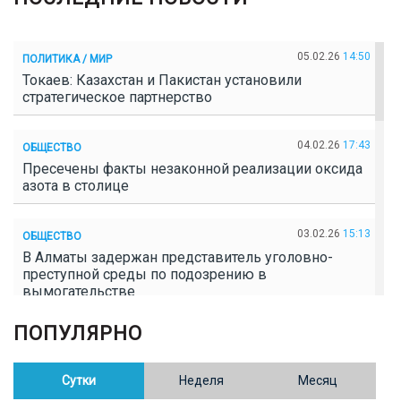
05.02.26
14:50
ПОЛИТИКА / МИР
Токаев: Казахстан и Пакистан установили
стратегическое партнерство
04.02.26
17:43
ОБЩЕСТВО
Пресечены факты незаконной реализации оксида
азота в столице
03.02.26
15:13
ОБЩЕСТВО
В Алматы задержан представитель уголовно-
преступной среды по подозрению в
вымогательстве
ПОПУЛЯРНО
02.02.26
16:41
ОБЩЕСТВО
Полицейские пресекли незаконное выращивание
конопли в Таразе
Сутки
Неделя
Месяц