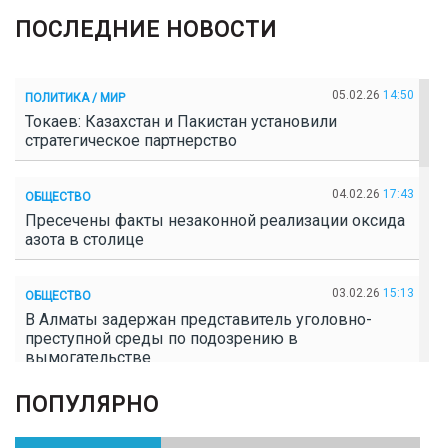
ПОСЛЕДНИЕ НОВОСТИ
05.02.26
14:50
ПОЛИТИКА / МИР
Токаев: Казахстан и Пакистан установили
стратегическое партнерство
04.02.26
17:43
ОБЩЕСТВО
Пресечены факты незаконной реализации оксида
азота в столице
03.02.26
15:13
ОБЩЕСТВО
В Алматы задержан представитель уголовно-
преступной среды по подозрению в
вымогательстве
ПОПУЛЯРНО
02.02.26
16:41
ОБЩЕСТВО
Полицейские пресекли незаконное выращивание