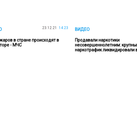
23.12.21
14:23
О
ВИДЕО
жаров в стране происходят в
Продавали наркотики
торе - МЧС
несовершеннолетним: крупны
наркотрафик ликвидировали 