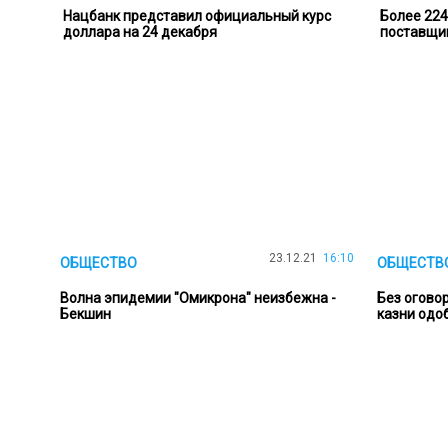
Нацбанк представил официальный курс
Более 224
доллара на 24 декабря
поставщи
23.12.21
16:10
ОБЩЕСТВО
ОБЩЕСТВ
Волна эпидемии "Омикрона" неизбежна -
Без огово
Бекшин
казни одо