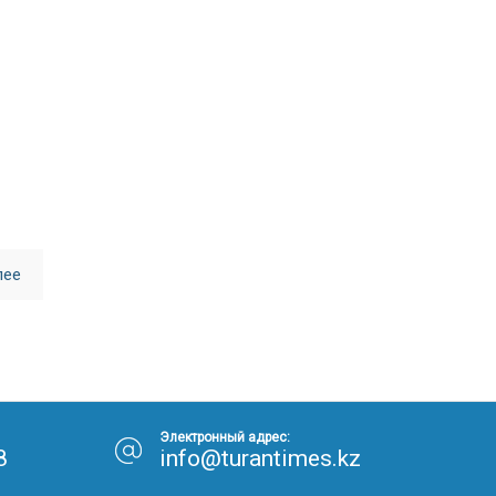
30.01.26
15:11
РЕГИОНЫ
Бектенов посетил Павлодарскую
область и проверил энергетическую
инфраструктуру региона
Все новости
лее
Электронный адрес:
8
info@turantimes.kz