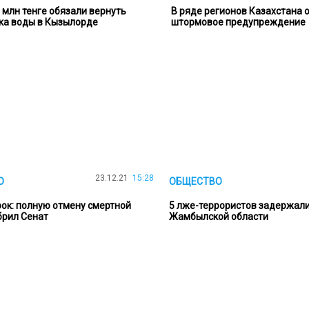
 млн тенге обязали вернуть
В ряде регионов Казахстана
ка воды в Кызылорде
штормовое предупреждение
23.12.21
15:28
О
ОБЩЕСТВО
рок: полную отмену смертной
5 лже-террористов задержали
брил Сенат
Жамбылской области