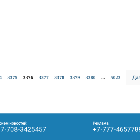
Да
4
3375
3376
3377
3378
3379
3380
...
5023
рием новостей:
Реклама:
+7-708-3425457
+7-777-465778