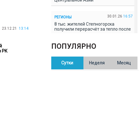
Центральной Азии
30.01.26
16:57
РЕГИОНЫ
8 тыс. жителей Степногорска
23.12.21
13:14
получили перерасчёт за тепло после
проверки прокуратуры
ПОПУЛЯРНО
й
30.01.26
16:35
в РК
ОБЩЕСТВО
В Казахстане готовят новую
Сутки
Неделя
Месяц
редакцию Конституции: меняется
84% текста
30.01.26
16:13
ОБЩЕСТВО
Прокуроры в Павлодарской области
выявили хищения и незаконное
использование спортобъектов
30.01.26
15:31
РЕГИОНЫ
Учительница из Актобе продавала
баллы ЕНТ по 7 тыс. тенге за балл