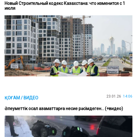
Новый Строительный кодекс Казахстана: что изменится с 1
июля
23.01.26
14:06
ҚОҒАМ / ВИДЕО
Әлеуметтік осал азаматтарға несие рәсімдеген... (+видео)