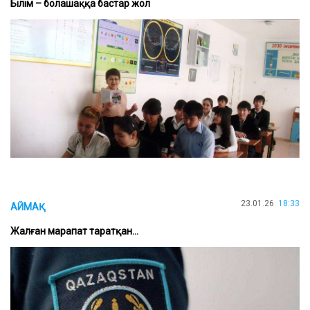
Білім – болашаққа бастар жол
23.01.26
18:33
АЙМАҚ
Жалған марапат таратқан...