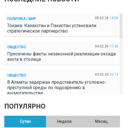
05.02.26
14:50
ПОЛИТИКА / МИР
Токаев: Казахстан и Пакистан установили
стратегическое партнерство
04.02.26
17:43
ОБЩЕСТВО
Пресечены факты незаконной реализации оксида
азота в столице
03.02.26
15:13
ОБЩЕСТВО
В Алматы задержан представитель уголовно-
преступной среды по подозрению в
вымогательстве
ПОПУЛЯРНО
02.02.26
16:41
ОБЩЕСТВО
Полицейские пресекли незаконное выращивание
конопли в Таразе
Сутки
Неделя
Месяц