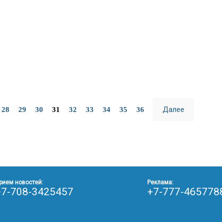
Далее
28
29
30
31
32
33
34
35
36
рием новостей:
Реклама:
+7-708-3425457
+7-777-465778