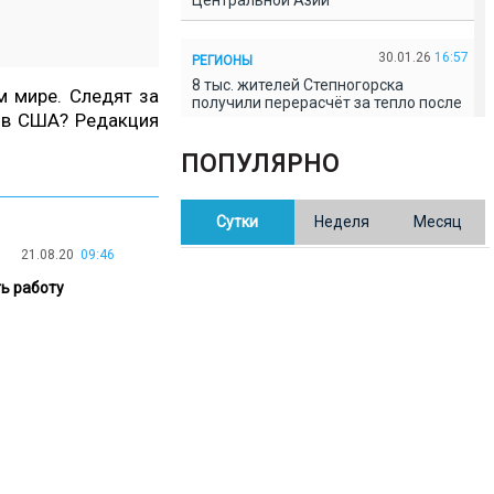
Центральной Азии
30.01.26
16:57
РЕГИОНЫ
8 тыс. жителей Степногорска
 мире. Следят за
получили перерасчёт за тепло после
а в США? Редакция
проверки прокуратуры
ПОПУЛЯРНО
30.01.26
16:35
ОБЩЕСТВО
В Казахстане готовят новую
Сутки
Неделя
Месяц
редакцию Конституции: меняется
84% текста
21.08.20
09:46
ь работу
30.01.26
16:13
ОБЩЕСТВО
Прокуроры в Павлодарской области
выявили хищения и незаконное
использование спортобъектов
30.01.26
15:31
РЕГИОНЫ
Учительница из Актобе продавала
баллы ЕНТ по 7 тыс. тенге за балл