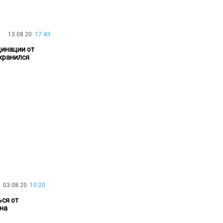
30.01.26
15:11
РЕГИОНЫ
Бектенов посетил Павлодарскую
область и проверил энергетическую
13.08.20
17:43
инфраструктуру региона
цинации от
хранился
Все новости
03.08.20
10:20
ься от
ина