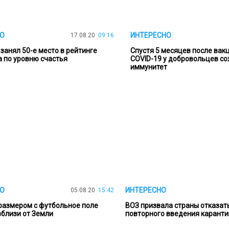
О
ИНТЕРЕСНО
17.08.20
09:16
занял 50-е место в рейтинге
Спустя 5 месяцев после вак
а по уровню счастья
COVID-19 у добровольцев со
иммунитет
О
ИНТЕРЕСНО
05.08.20
15:42
размером с футбольное поле
ВОЗ призвала страны отказат
вблизи от Земли
повторного введения карант