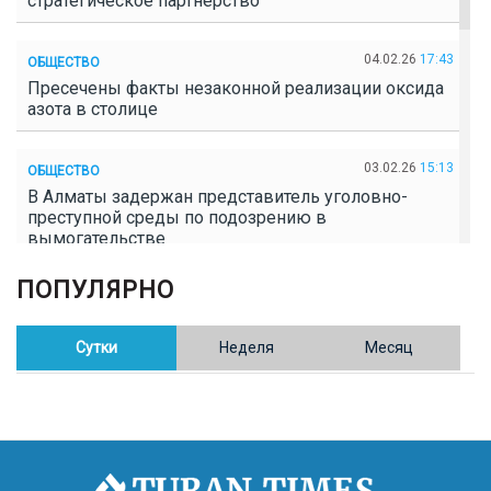
стратегическое партнерство
04.02.26
17:43
ОБЩЕСТВО
Пресечены факты незаконной реализации оксида
азота в столице
03.02.26
15:13
ОБЩЕСТВО
В Алматы задержан представитель уголовно-
преступной среды по подозрению в
вымогательстве
ПОПУЛЯРНО
02.02.26
16:41
ОБЩЕСТВО
Полицейские пресекли незаконное выращивание
конопли в Таразе
Сутки
Неделя
Месяц
30.01.26
17:30
ОБЩЕСТВО
Казахстан возглавил Договор о зоне, свободной от
ядерного оружия в Центральной Азии