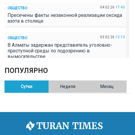
04.02.26
17:43
ОБЩЕСТВО
Пресечены факты незаконной реализации оксида
азота в столице
03.02.26
15:13
ОБЩЕСТВО
В Алматы задержан представитель уголовно-
преступной среды по подозрению в
вымогательстве
ПОПУЛЯРНО
02.02.26
16:41
ОБЩЕСТВО
Полицейские пресекли незаконное выращивание
конопли в Таразе
Сутки
Неделя
Месяц
30.01.26
17:30
ОБЩЕСТВО
Казахстан возглавил Договор о зоне, свободной от
ядерного оружия в Центральной Азии
30.01.26
16:57
РЕГИОНЫ