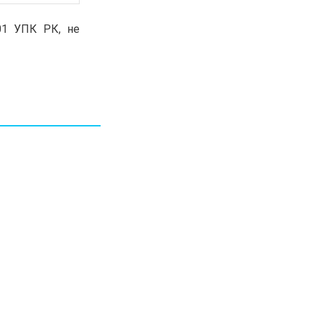
30.01.26
15:11
РЕГИОНЫ
01 УПК РК, не
Бектенов посетил Павлодарскую
область и проверил энергетическую
инфраструктуру региона
Все новости