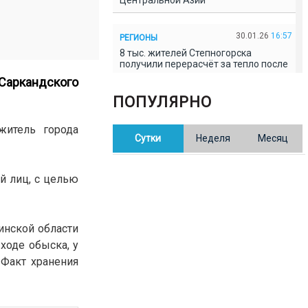
Центральной Азии
30.01.26
16:57
РЕГИОНЫ
8 тыс. жителей Степногорска
получили перерасчёт за тепло после
проверки прокуратуры
 Саркандского
ПОПУЛЯРНО
30.01.26
16:35
ОБЩЕСТВО
В Казахстане готовят новую
житель города
Сутки
Неделя
Месяц
редакцию Конституции: меняется
84% текста
й лиц, с целью
30.01.26
16:13
ОБЩЕСТВО
Прокуроры в Павлодарской области
выявили хищения и незаконное
использование спортобъектов
инской области
ходе обыска, у
 Факт хранения
30.01.26
15:31
РЕГИОНЫ
Учительница из Актобе продавала
баллы ЕНТ по 7 тыс. тенге за балл