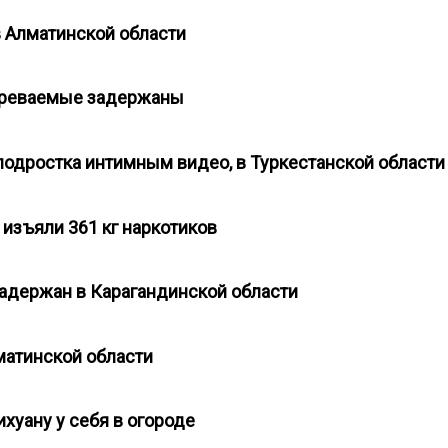
в Алматинской области
озреваемые задержаны
подростка интимным видео, в Туркестанской област
 изъяли 361 кг наркотиков
 задержан в Карагандинской области
лматинской области
хуану у себя в огороде