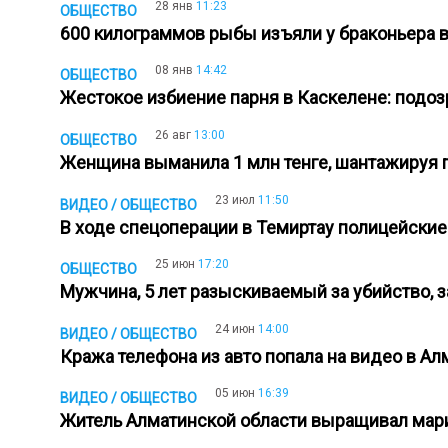
28 янв
11:23
ОБЩЕСТВО
600 килограммов рыбы изъяли у браконьера 
08 янв
14:42
ОБЩЕСТВО
Жестокое избиение парня в Каскелене: под
26 авг
13:00
ОБЩЕСТВО
Женщина выманила 1 млн тенге, шантажируя 
23 июл
11:50
ВИДЕО / ОБЩЕСТВО
В ходе спецоперации в Темиртау полицейские
25 июн
17:20
ОБЩЕСТВО
Мужчина, 5 лет разыскиваемый за убийство,
24 июн
14:00
ВИДЕО / ОБЩЕСТВО
Кража телефона из авто попала на видео в А
05 июн
16:39
ВИДЕО / ОБЩЕСТВО
Житель Алматинской области выращивал мари