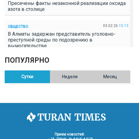
Пресечены факты незаконной реализации оксида
азота в столице
03.02.26
15:13
ОБЩЕСТВО
В Алматы задержан представитель уголовно-
преступной среды по подозрению в
вымогательстве
ПОПУЛЯРНО
02.02.26
16:41
ОБЩЕСТВО
Полицейские пресекли незаконное выращивание
конопли в Таразе
Сутки
Неделя
Месяц
30.01.26
17:30
ОБЩЕСТВО
Казахстан возглавил Договор о зоне, свободной от
ядерного оружия в Центральной Азии
30.01.26
16:57
РЕГИОНЫ
8 тыс. жителей Степногорска получили перерасчёт
Прием новостей:
за тепло после проверки прокуратуры