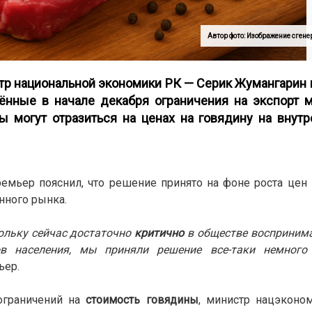
Автор фото: Изображение сген
тр национальной экономики РК —
Серик Жумангарин
ённые в начале декабря ограничения на экспорт м
ры могут отразиться на ценах на говядину на внут
ремьер пояснил, что решение принято на фоне роста це
нного рынка.
ольку сейчас достаточно
критично
в обществе воспринима
ов населения, мы приняли решение все-таки немного
ьер.
ограничений на
стоимость говядины
, министр нацэконо