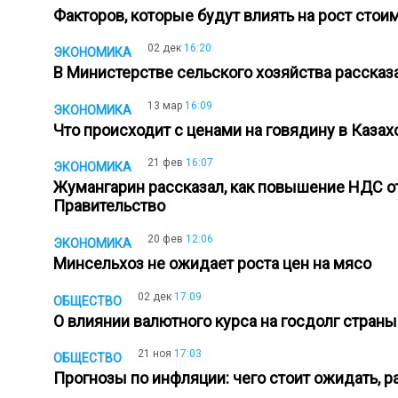
Факторов, которые будут влиять на рост сто
02 дек
16:20
ЭКОНОМИКА
В Министерстве сельского хозяйства рассказ
13 мар
16:09
ЭКОНОМИКА
Что происходит с ценами на говядину в Казах
21 фев
16:07
ЭКОНОМИКА
Жумангарин рассказал, как повышение НДС о
Правительство
20 фев
12:06
ЭКОНОМИКА
Минсельхоз не ожидает роста цен на мясо
02 дек
17:09
ОБЩЕСТВО
О влиянии валютного курса на госдолг стран
21 ноя
17:03
ОБЩЕСТВО
Прогнозы по инфляции: чего стоит ожидать, 