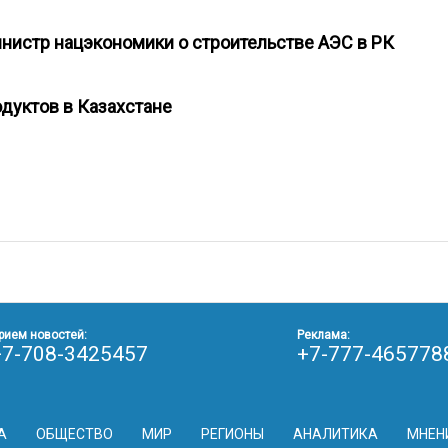
министр нацэкономики о строительстве АЭС в РК
одуктов в Казахстане
рием новостей:
Реклама:
+7-708-3425457
+7-777-465778
А
ОБЩЕСТВО
МИР
РЕГИОНЫ
АНАЛИТИКА
МНЕН