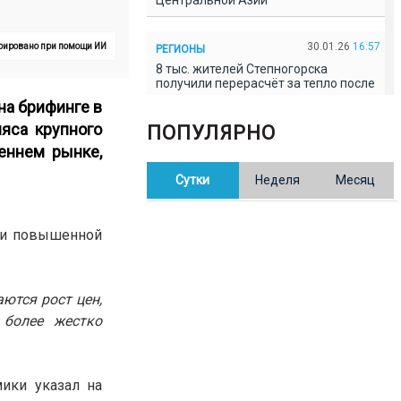
Центральной Азии
30.01.26
16:57
ерировано при помощи ИИ
РЕГИОНЫ
8 тыс. жителей Степногорска
получили перерасчёт за тепло после
проверки прокуратуры
на брифинге в
яса крупного
ПОПУЛЯРНО
30.01.26
16:35
ОБЩЕСТВО
реннем рынке,
В Казахстане готовят новую
Сутки
Неделя
Месяц
редакцию Конституции: меняется
84% текста
н и повышенной
30.01.26
16:13
ОБЩЕСТВО
Прокуроры в Павлодарской области
выявили хищения и незаконное
использование спортобъектов
ются рост цен,
 более жестко
30.01.26
15:31
РЕГИОНЫ
Учительница из Актобе продавала
баллы ЕНТ по 7 тыс. тенге за балл
мики указал на