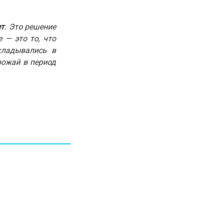
30.01.26
15:11
РЕГИОНЫ
Бектенов посетил Павлодарскую
ет
. Это решение
область и проверил энергетическую
 — это то, что
инфраструктуру региона
кладывались в
рожай в период
Все новости