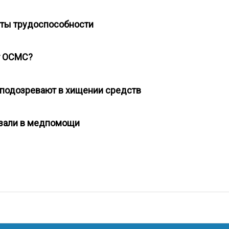
раты трудоспособности
ет ОСМС?
 подозревают в хищении средств
казали в медпомощи