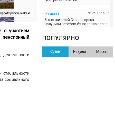
Центральной Азии
30.01.26
16:57
ор фото: primeminister.kz
РЕГИОНЫ
8 тыс. жителей Степногорска
получили перерасчёт за тепло после
проверки прокуратуры
е с участием
й пенсионный
ПОПУЛЯРНО
30.01.26
16:35
ОБЩЕСТВО
В Казахстане готовят новую
Сутки
Неделя
Месяц
редакцию Конституции: меняется
, деятельности
84% текста
30.01.26
16:13
ОБЩЕСТВО
 стабильности
Прокуроры в Павлодарской области
да социального
выявили хищения и незаконное
использование спортобъектов
30.01.26
15:31
РЕГИОНЫ
Учительница из Актобе продавала
баллы ЕНТ по 7 тыс. тенге за балл