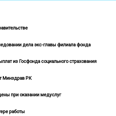
Правительстве
ледовании дела экс-главы филиала фонда
выплат из Госфонда социального страхования
ет Минздрав РК
щены при оказании медуслуг
отере работы