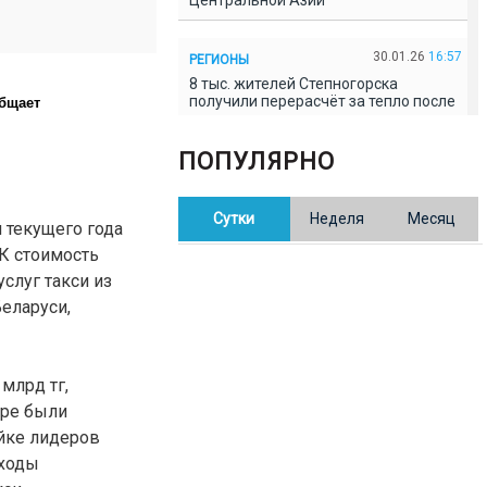
Центральной Азии
30.01.26
16:57
РЕГИОНЫ
8 тыс. жителей Степногорска
получили перерасчёт за тепло после
общает
проверки прокуратуры
ПОПУЛЯРНО
30.01.26
16:35
ОБЩЕСТВО
В Казахстане готовят новую
Сутки
Неделя
Месяц
редакцию Конституции: меняется
я текущего года
84% текста
РК стоимость
услуг такси из
30.01.26
16:13
ОБЩЕСТВО
Беларуси,
Прокуроры в Павлодарской области
выявили хищения и незаконное
использование спортобъектов
млрд тг,
оре были
30.01.26
15:31
РЕГИОНЫ
ойке лидеров
Учительница из Актобе продавала
баллы ЕНТ по 7 тыс. тенге за балл
оходы