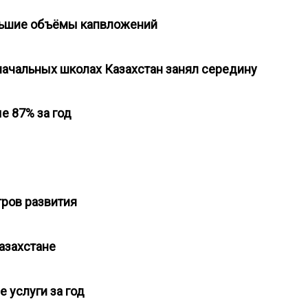
еньшие объёмы капвложений
начальных школах Казахстан занял середину
ые 87% за год
тров развития
Казахстане
е услуги за год