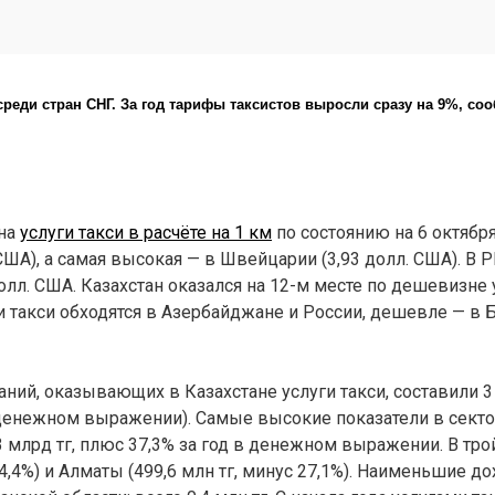
среди стран СНГ. За год тарифы таксистов выросли сразу на 9%, со
на
услуги такси в расчёте на 1 км
по состоянию на 6 октябр
США), а самая высокая — в Швейцарии (3,93 долл. США). В 
долл. США. Казахстан оказался на 12-м месте по дешевизне 
ги такси обходятся в Азербайджане и России, дешевле — в 
ний, оказывающих в Казахстане услуги такси, составили 3 
в денежном выражении). Самые высокие показатели в сект
3 млрд тг, плюс 37,3% за год в денежном выражении. В тр
 4,4%) и Алматы (499,6 млн тг, минус 27,1%). Наименьшие д