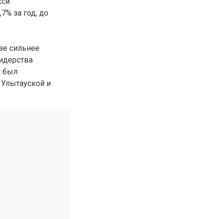
кси
7% за год, до
30.01.26
15:11
РЕГИОНЫ
Бектенов посетил Павлодарскую
область и проверил энергетическую
инфраструктуру региона
езе сильнее
лидерства
Все новости
н был
 Улытауской и