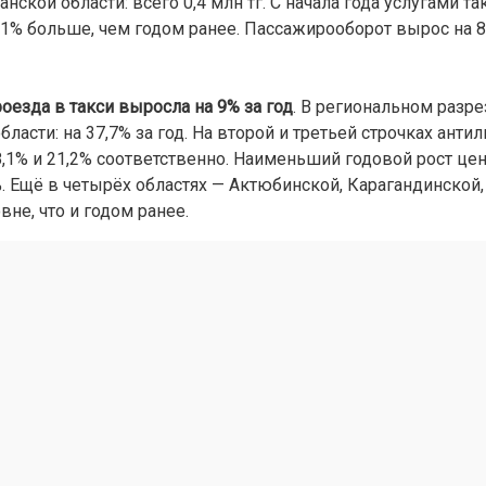
нской области: всего 0,4 млн тг.
С начала года услугами та
1% больше, чем годом ранее. Пассажирооборот вырос на 8,
оезда в такси выросла на 9% за год
. В региональном разр
асти: на 37,7% за год. На второй и третьей строчках анти
8,1% и 21,2% соответственно. Наименьший годовой рост це
. Ещё в четырёх областях — Актюбинской, Карагандинской,
не, что и годом ранее.