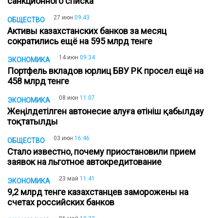
санкционного списка
27 июн
09:43
ОБЩЕСТВО
Активы казахстанских банков за месяц
сократились ещё на 595 млрд тенге
14 июн
09:34
ЭКОНОМИКА
Портфель вкладов юрлиц БВУ РК просел ещё на
458 млрд тенге
08 июн
11:07
ЭКОНОМИКА
Жеңілдетілген автонесие алуға өтініш қабылдау
тоқтатылды
03 июн
16:46
ОБЩЕСТВО
Стало известно, почему приостановили прием
заявок на льготное автокредитование
23 май
11:41
ЭКОНОМИКА
9,2 млрд тенге казахстанцев заморожены на
счетах российских банков