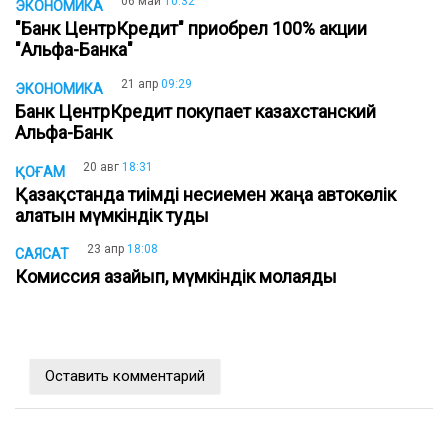
06 май
10:32
ЭКОНОМИКА
"Банк ЦентрКредит" приобрел 100% акции
"Альфа-Банка"
21 апр
09:29
ЭКОНОМИКА
Банк ЦентрКредит покупает казахстанский
Альфа-Банк
20 авг
18:31
ҚОҒАМ
Қазақстанда тиімді несиемен жаңа автокөлік
алатын мүмкіндік туды
23 апр
18:08
САЯСАТ
Комиссия азайып, мүмкіндік молаяды
Оставить комментарий