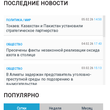
ПОСЛЕДНИЕ НОВОСТИ
05.02.26
14:50
ПОЛИТИКА / МИР
Токаев: Казахстан и Пакистан установили
стратегическое партнерство
04.02.26
17:43
ОБЩЕСТВО
Пресечены факты незаконной реализации оксида
азота в столице
03.02.26
15:13
ОБЩЕСТВО
В Алматы задержан представитель уголовно-
преступной среды по подозрению в
вымогательстве
ПОПУЛЯРНО
02.02.26
16:41
ОБЩЕСТВО
Полицейские пресекли незаконное выращивание
конопли в Таразе
Сутки
Неделя
Месяц