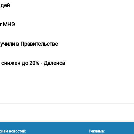
седей
ует МНЭ
вучили в Правительстве
т снижен до 20% - Даленов
рием новостей:
Реклама: