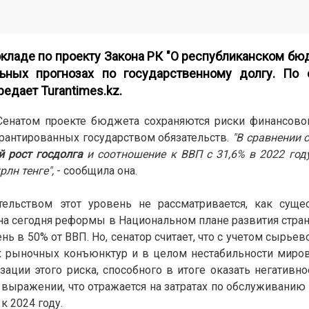
окладе по проекту Закона РК "О республиканском бю
ьных прогнозах по государственному долгу. По 
ередает
Turantimes.kz
.
Сенатом проекте бюджета сохраняются риски финансовой
арантированных государством обязательств.
"В сравнении 
й рост госдолга
и соотношение к ВВП с 31,6% в 2022 год
рлн тенге",
- сообщила она.
ительством этот уровень не рассматривается, как суще
на сегодня реформы в Национальном плане развития стран
нь в 50% от ВВП. Но, сенатор считает, что с учетом сырье
х рыночных конъюнктур и в целом нестабильности миров
ации этого риска, способного в итоге оказать негативно
 выражении, что отражается на затратах по обслуживанию 
 к 2024 году.