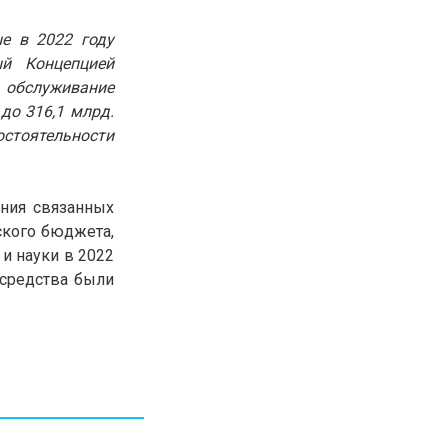
30.01.26
15:11
РЕГИОНЫ
е в 2022 году
Бектенов посетил Павлодарскую
ый Концепцией
область и проверил энергетическую
инфраструктуру региона
обслуживание
до 316,1 млрд.
остоятельности
Все новости
ания связанных
ского бюджета,
и науки в 2022
 средства были