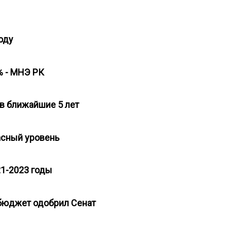
году
2% - МНЭ РК
 в ближайшие 5 лет
пасный уровень
21-2023 годы
 бюджет одобрил Сенат