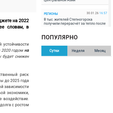
Центральной Азии
30.01.26
16:57
РЕГИОНЫ
8 тыс. жителей Степногорска
джете на 2022
получили перерасчёт за тепло после
ее словам, в
проверки прокуратуры
ПОПУЛЯРНО
30.01.26
16:35
ОБЩЕСТВО
 устойчивости
В Казахстане готовят новую
с 2020 годом
на
Сутки
Неделя
Месяц
редакцию Конституции: меняется
84% текста
у будет снижен
30.01.26
16:13
ОБЩЕСТВО
ственный риск
Прокуроры в Павлодарской области
выявили хищения и незаконное
ы до 2025 года
использование спортобъектов
вой зависимости
ой экономики,
30.01.26
15:31
РЕГИОНЫ
е воздействие.
Учительница из Актобе продавала
долга с ростом
баллы ЕНТ по 7 тыс. тенге за балл