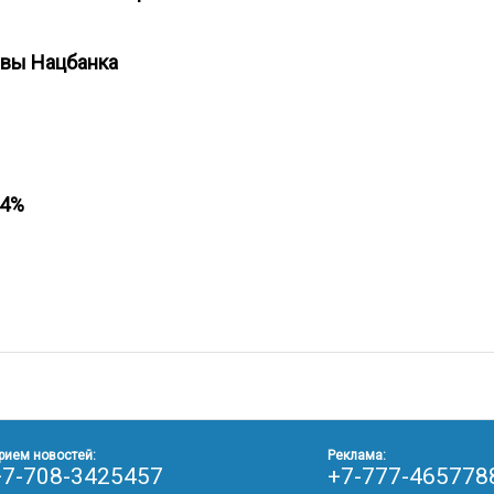
ервы Нацбанка
 14%
рием новостей:
Реклама:
+7-708-3425457
+7-777-465778