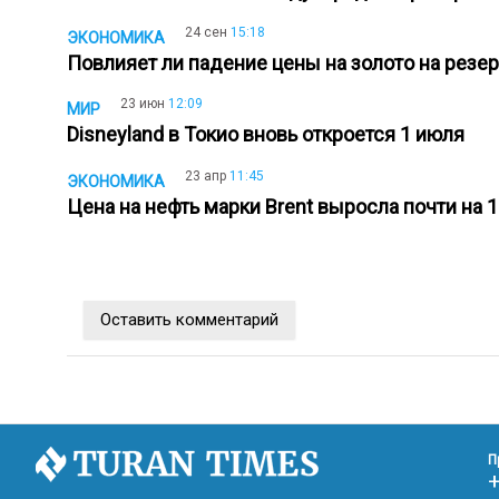
24 сен
15:18
ЭКОНОМИКА
Повлияет ли падение цены на золото на рез
23 июн
12:09
МИР
Disneyland в Токио вновь откроется 1 июля
23 апр
11:45
ЭКОНОМИКА
Цена на нефть марки Brent выросла почти на
Оставить комментарий
П