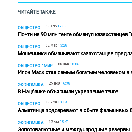
ЧИТАЙТЕ ТАКЖЕ:
02 апр
17:03
ОБЩЕСТВО
Почти на 90 млн тенге обманул казахстанцев
02 мар
13:28
ОБЩЕСТВО
Мошенники обманывают казахстанцев предла
08 янв
10:06
ОБЩЕСТВО / МИР
Илон Маск стал самым богатым человеком в
25 ноя
16:38
ЭКОНОМИКА
В Нацбанке объяснили укрепление тенге
17 ноя
10:18
ОБЩЕСТВО
Алматинца подозревают в сбыте фальшивых 
13 окт
10:41
ЭКОНОМИКА
Золотовалютные и международные резервы 