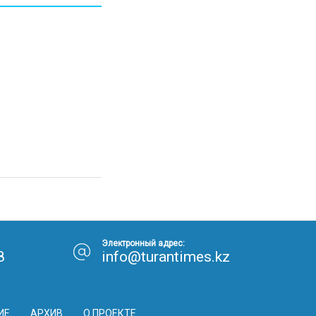
30.01.26
15:11
РЕГИОНЫ
Бектенов посетил Павлодарскую
область и проверил энергетическую
инфраструктуру региона
Все новости
Электронный адрес:
8
info@turantimes.kz
ИЕ
АРХИВ
О ПРОЕКТЕ