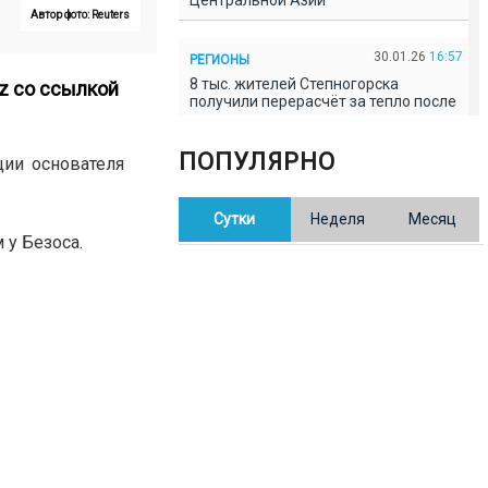
Центральной Азии
Автор фото: Reuters
30.01.26
16:57
РЕГИОНЫ
8 тыс. жителей Степногорска
z
со ссылкой
получили перерасчёт за тепло после
проверки прокуратуры
ПОПУЛЯРНО
ии основателя
30.01.26
16:35
ОБЩЕСТВО
В Казахстане готовят новую
Сутки
Неделя
Месяц
редакцию Конституции: меняется
84% текста
 у Безоса.
30.01.26
16:13
ОБЩЕСТВО
Прокуроры в Павлодарской области
выявили хищения и незаконное
использование спортобъектов
30.01.26
15:31
РЕГИОНЫ
Учительница из Актобе продавала
баллы ЕНТ по 7 тыс. тенге за балл