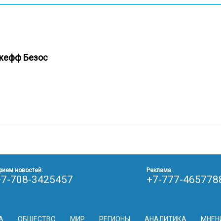
Джефф Безос
рием новостей:
Реклама:
+7-708-3425457
+7-777-465778
А
ОБЩЕСТВО
МИР
РЕГИОНЫ
АНАЛИТИКА
МНЕН