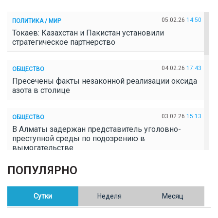
05.02.26
14:50
ПОЛИТИКА / МИР
Токаев: Казахстан и Пакистан установили
стратегическое партнерство
04.02.26
17:43
ОБЩЕСТВО
Пресечены факты незаконной реализации оксида
азота в столице
03.02.26
15:13
ОБЩЕСТВО
В Алматы задержан представитель уголовно-
преступной среды по подозрению в
вымогательстве
ПОПУЛЯРНО
02.02.26
16:41
ОБЩЕСТВО
Полицейские пресекли незаконное выращивание
конопли в Таразе
Сутки
Неделя
Месяц