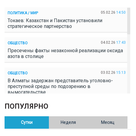
05.02.26
14:50
ПОЛИТИКА / МИР
Токаев: Казахстан и Пакистан установили
стратегическое партнерство
04.02.26
17:43
ОБЩЕСТВО
Пресечены факты незаконной реализации оксида
азота в столице
03.02.26
15:13
ОБЩЕСТВО
В Алматы задержан представитель уголовно-
преступной среды по подозрению в
вымогательстве
ПОПУЛЯРНО
02.02.26
16:41
ОБЩЕСТВО
Полицейские пресекли незаконное выращивание
конопли в Таразе
Сутки
Неделя
Месяц