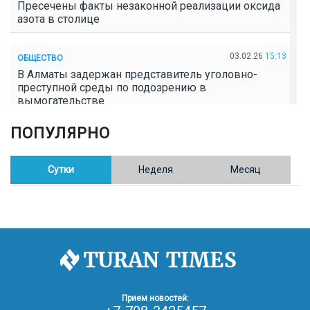
Пресечены факты незаконной реализации оксида
азота в столице
03.02.26
15:13
ОБЩЕСТВО
В Алматы задержан представитель уголовно-
преступной среды по подозрению в
вымогательстве
ПОПУЛЯРНО
02.02.26
16:41
ОБЩЕСТВО
Полицейские пресекли незаконное выращивание
конопли в Таразе
Сутки
Неделя
Месяц
30.01.26
17:30
ОБЩЕСТВО
Казахстан возглавил Договор о зоне, свободной от
ядерного оружия в Центральной Азии
30.01.26
16:57
РЕГИОНЫ
8 тыс. жителей Степногорска получили перерасчёт
Прием новостей:
за тепло после проверки прокуратуры