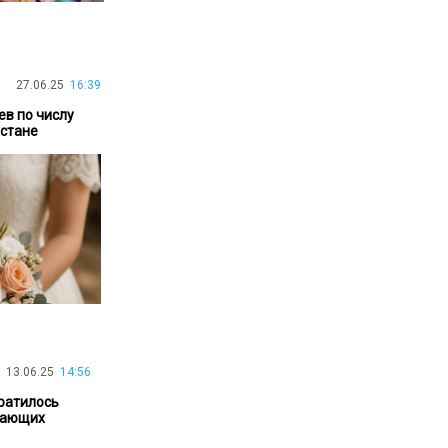
30.01.26
15:11
РЕГИОНЫ
Бектенов посетил Павлодарскую
область и проверил энергетическую
инфраструктуру региона
27.06.25
16:39
ев по числу
хстане
Все новости
13.06.25
14:56
кратилось
жающих