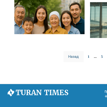
Назад
1
...
5
П