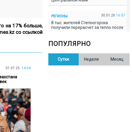
Центральной Азии
30.01.26
16:57
РЕГИОНЫ
8 тыс. жителей Степногорска
то на 17% больше,
получили перерасчёт за тепло после
imes.kz со ссылкой
проверки прокуратуры
ПОПУЛЯРНО
30.01.26
16:35
ОБЩЕСТВО
В Казахстане готовят новую
Сутки
Неделя
Месяц
редакцию Конституции: меняется
84% текста
01.07.25
14:54
захстана
30.01.26
16:13
ОБЩЕСТВО
овек
Прокуроры в Павлодарской области
выявили хищения и незаконное
использование спортобъектов
30.01.26
15:31
РЕГИОНЫ
Учительница из Актобе продавала
баллы ЕНТ по 7 тыс. тенге за балл