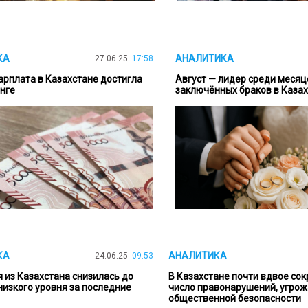
КА
АНАЛИТИКА
27.06.25
17:58
арплата в Казахстане достигла
Август — лидер среди месяц
енге
заключённых браков в Каза
КА
АНАЛИТИКА
24.06.25
09:53
 из Казахстана снизилась до
В Казахстане почти вдвое со
низкого уровня за последние
число правонарушений, угро
общественной безопасности