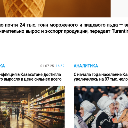
о почти 24 тыс. тонн мороженого и пищевого льда — э
значительно вырос и экспорт продукции,
передает Turant
КА
АНАЛИТИКА
01.07.25
16:52
нфляция в Казахстане достигла
С начала года население Ка
то выросло в цене сильнее всего
увеличилось на 87 тыс. чел