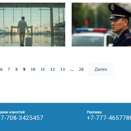
Далее
6
7
8
9
10
11
12
13
...
28
рием новостей:
Реклама:
+7-708-3425457
+7-777-465778