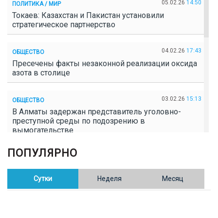
05.02.26
14:50
ПОЛИТИКА / МИР
Токаев: Казахстан и Пакистан установили
стратегическое партнерство
04.02.26
17:43
ОБЩЕСТВО
Пресечены факты незаконной реализации оксида
азота в столице
03.02.26
15:13
ОБЩЕСТВО
В Алматы задержан представитель уголовно-
преступной среды по подозрению в
вымогательстве
ПОПУЛЯРНО
02.02.26
16:41
ОБЩЕСТВО
Полицейские пресекли незаконное выращивание
конопли в Таразе
Сутки
Неделя
Месяц
30.01.26
17:30
ОБЩЕСТВО
Казахстан возглавил Договор о зоне, свободной от