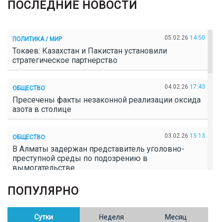
ПОСЛЕДНИЕ НОВОСТИ
05.02.26
14:50
ПОЛИТИКА / МИР
Токаев: Казахстан и Пакистан установили
стратегическое партнерство
04.02.26
17:43
ОБЩЕСТВО
Пресечены факты незаконной реализации оксида
азота в столице
03.02.26
15:13
ОБЩЕСТВО
В Алматы задержан представитель уголовно-
преступной среды по подозрению в
вымогательстве
ПОПУЛЯРНО
02.02.26
16:41
ОБЩЕСТВО
Полицейские пресекли незаконное выращивание
конопли в Таразе
Сутки
Неделя
Месяц