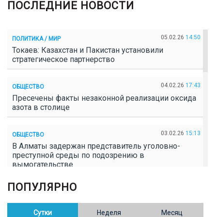
ПОСЛЕДНИЕ НОВОСТИ
05.02.26
14:50
ПОЛИТИКА / МИР
Токаев: Казахстан и Пакистан установили
стратегическое партнерство
04.02.26
17:43
ОБЩЕСТВО
Пресечены факты незаконной реализации оксида
азота в столице
03.02.26
15:13
ОБЩЕСТВО
В Алматы задержан представитель уголовно-
преступной среды по подозрению в
вымогательстве
ПОПУЛЯРНО
02.02.26
16:41
ОБЩЕСТВО
Полицейские пресекли незаконное выращивание
конопли в Таразе
Сутки
Неделя
Месяц